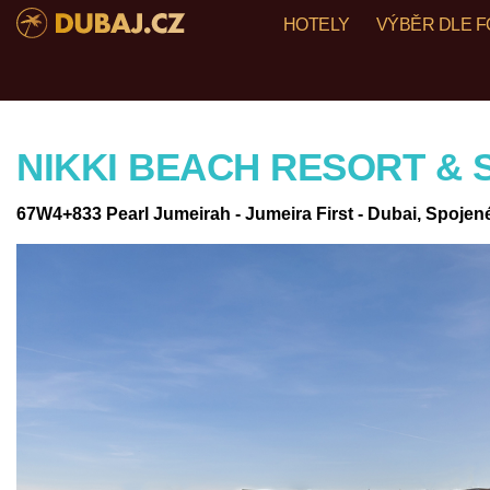
HOTELY
VÝBĚR DLE 
NIKKI BEACH RESORT & 
67W4+833 Pearl Jumeirah - Jumeira First - Dubai, Spojen