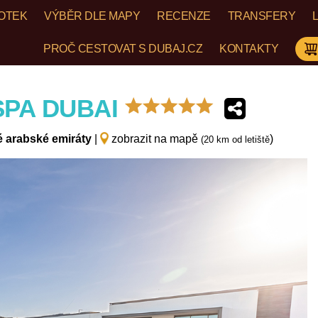
FOTEK
VÝBĚR DLE MAPY
RECENZE
TRANSFERY
PROČ CESTOVAT S DUBAJ.CZ
KONTAKTY
*****
SPA DUBAI
é arabské emiráty
|
zobrazit na mapě
)
(20 km od letiště