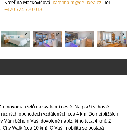
Kateřina Mackovičová,
katerina.m@deluxea.cz
, Tel.
+420 724 730 018
9.
10.
11.
12.
tě u novomanželů na svatební cestě. Na pláži si hosté
 různých obchodech vzdálených cca 4 km. Do nejbližších
avy Vám během Vaší dovolené nabízí kino (cca 4 km). Z
 City Walk (cca 10 km). O Vaši mobilitu se postará