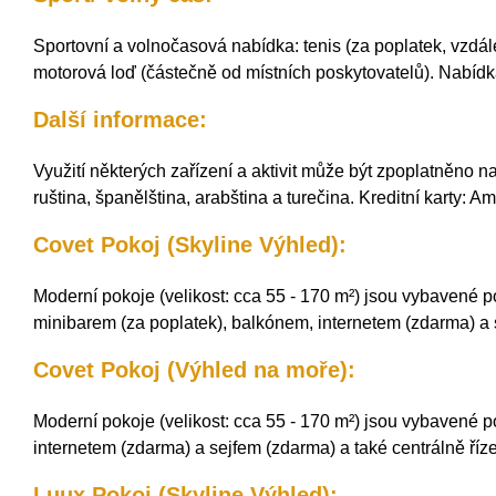
Sportovní a volnočasová nabídka: tenis (za poplatek, vzdále
motorová loď (částečně od místních poskytovatelů). Nabídka
Další informace:
Využití některých zařízení a aktivit může být zpoplatněno 
ruština, španělština, arabština a turečina. Kreditní karty:
Covet Pokoj (Skyline Výhled):
Moderní pokoje (velikost: cca 55 - 170 m²) jsou vybavené p
minibarem (za poplatek), balkónem, internetem (zdarma) a s
Covet Pokoj (Výhled na moře):
Moderní pokoje (velikost: cca 55 - 170 m²) jsou vybavené p
internetem (zdarma) a sejfem (zdarma) a také centrálně říze
Luux Pokoj (Skyline Výhled):