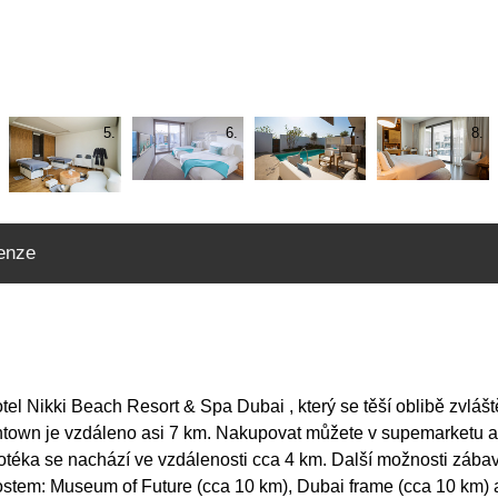
5.
6.
7.
8.
enze
tel Nikki Beach Resort & Spa Dubai , který se těší oblibě zvláš
ntown je vzdáleno asi 7 km. Nakupovat můžete v supemarketu a
skotéka se nachází ve vzdálenosti cca 4 km. Další možnosti záb
ostem: Museum of Future (cca 10 km), Dubai frame (cca 10 km) a