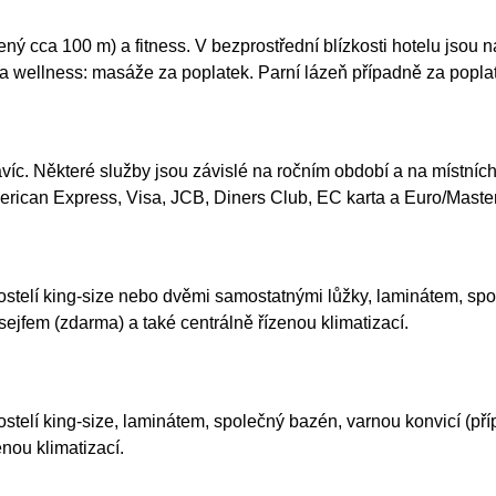
ný cca 100 m) a fitness. V bezprostřední blízkosti hotelu jsou na
 wellness: masáže za poplatek. Parní lázeň případně za poplatek
navíc. Některé služby jsou závislé na ročním období a na místníc
 American Express, Visa, JCB, Diners Club, EC karta a Euro/Maste
ostelí king-size nebo dvěmi samostatnými lůžky, laminátem, spo
ejfem (zdarma) a také centrálně řízenou klimatizací.
ostelí king-size, laminátem, společný bazén, varnou konvicí (př
nou klimatizací.