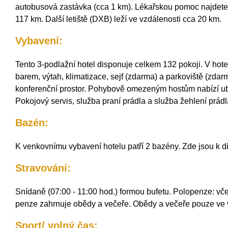
autobusová zastávka (cca 1 km). Lékařskou pomoc najdete v
117 km. Další letiště (DXB) leží ve vzdálenosti cca 20 km.
Vybavení:
Tento 3-podlažní hotel disponuje celkem 132 pokoji. V hot
barem, výtah, klimatizace, sejf (zdarma) a parkoviště (zdar
konferenční prostor. Pohybově omezeným hostům nabízí uby
Pokojový servis, služba praní prádla a služba žehlení prádl
Bazén:
K venkovnímu vybavení hotelu patří 2 bazény. Zde jsou k di
Stravování:
Snídaně (07:00 - 11:00 hod.) formou bufetu. Polopenze: vč
penze zahrnuje obědy a večeře. Obědy a večeře pouze ve 
Sport/ volný čas: