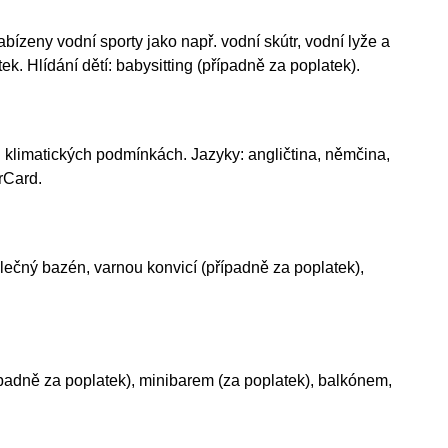
bízeny vodní sporty jako např. vodní skútr, vodní lyže a
. Hlídání dětí: babysitting (případně za poplatek).
h klimatických podmínkách. Jazyky: angličtina, němčina,
rCard.
lečný bazén, varnou konvicí (případně za poplatek),
ípadně za poplatek), minibarem (za poplatek), balkónem,