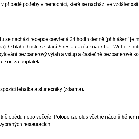
 případě potřeby v nemocnici, která se nachází ve vzdálenosti 
elu se nachází recepce otevřená 24 hodin denně (přihlášení je 
ma). O blaho hostů se stará 5 restaurací a snack bar. Wi-Fi je 
tování bezbariérový výtah a vstup a částečně bezbariérové kou
a jsou za poplatek.
spozici lehátka a slunečníky (zdarma).
etně obědu nebo večeře. Polopenze plus včetně nápojů během jí
vybraných restauracích.