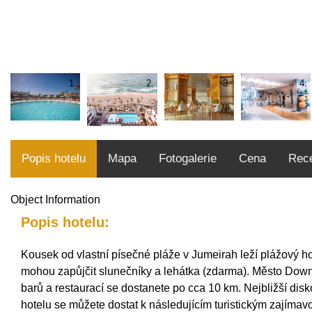
1.
2.
3.
4.
Popis hotelu
Mapa
Fotogalerie
Cena
Rec
Object Information
Popis hotelu:
Kousek od vlastní písečné pláže v Jumeirah leží plážový ho
mohou zapůjčit slunečníky a lehátka (zdarma). Město Dow
barů a restaurací se dostanete po cca 10 km. Nejbližší di
hotelu se můžete dostat k následujícím turistickým zajímav