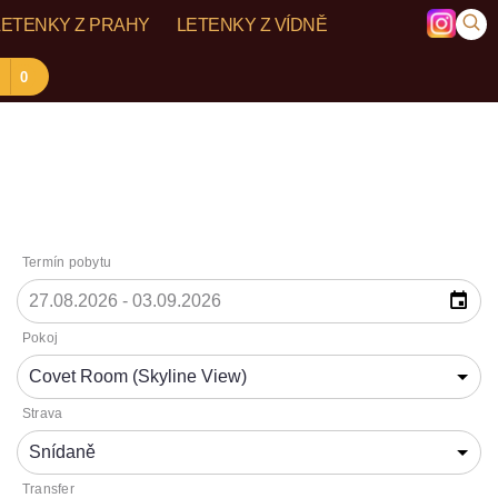
LETENKY Z PRAHY
LETENKY Z VÍDNĚ
0
Termín pobytu
Pokoj
Strava
Transfer