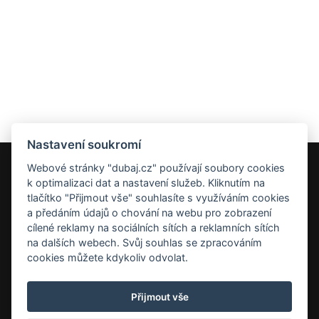
Nastavení soukromí
Webové stránky "dubaj.cz" používají soubory cookies
k optimalizaci dat a nastavení služeb. Kliknutím na
Dubaj.cz provozuje cestovní kancelář DELUXEA a.s., IČ
tlačítko "Přijmout vše" souhlasíte s využíváním cookies
63470551
a předáním údajů o chování na webu pro zobrazení
Copyright © 2026 DELUXEA a.s. Všechna práva vyhrazena.
cílené reklamy na sociálních sítích a reklamních sítích
Pojištění proti úpadku 125 000 000 Kč
na dalších webech. Svůj souhlas se zpracováním
cookies můžete kdykoliv odvolat.
Vyhledávání
Kontakty
Přijmout vše
Pojištění proti úpadku